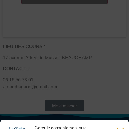
LIEU DES COURS :
17 avenue Alfred de Musset, BEAUCHAMP
CONTACT :
06 16 56 73 01
arnaudtagand@gmail.com
Me contacter
Gérer le consentement aux
Mentions légales