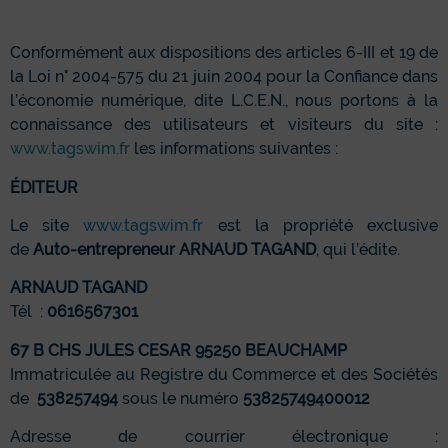
Conformément aux dispositions des articles 6-III et 19 de
la Loi n° 2004-575 du 21 juin 2004 pour la Confiance dans
l’économie numérique, dite L.C.E.N., nous portons à la
connaissance des utilisateurs et visiteurs du site :
www.tagswim.fr
les informations suivantes :
ÉDITEUR
Le site
www.tagswim.fr
est la propriété exclusive
de
Auto-entrepreneur
ARNAUD TAGAND
, qui l’édite.
ARNAUD TAGAND
Tél :
0616567301
67 B CHS JULES CESAR
95250 BEAUCHAMP
Immatriculée au Registre du Commerce et des Sociétés
de
538257494
sous le numéro
53825749400012
Adresse de courrier électronique :