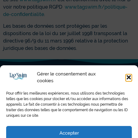
voir notre politique RGPD
www.tagswim.fr/politique-
de-confidentialite
.
Les bases de données sont protégées par les
dispositions de la loi du 1er juillet 1998 transposant la
directive 96/9 du 11 mars 1996 relative à la protection
juridique des bases de données.
Gérer le consentement aux
Mentions légales
cookies
Politique de cookies (UE)
Pour offrir les meilleures expériences, nous utilisons des technologies
telles que les cookies pour stocker et/ou accéder aux informations des
Conditions générales
appareils. Le fait de consentir à ces technologies nous permettra de
traiter des données telles que le comportement de navigation ou les ID
uniques sur ce site.
Accepter